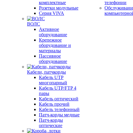
комплектные
телефонии
Розетки модульные
Обслуживани
Серия VIVA
компьютерно
ВОЛС
Активное
оборудование
Крепежное
оборудование и
материалы
Пассивное
оборудование
Кабели, патчкорды
Кабель UTP
многопарный
Кабель UTP/FTP 4
пары
Кабель оптический
Кабель прочий
Кабель телефонный
Патч-корды медные
Патч-корды
оптические