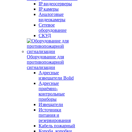
IP видеосерверы
IP камеры
Аналоговые
видеокамеры
Сетевое
оборудование
СКУД
Оборудование для
противопожарной
сигнализации
Адресные
извещатели Bolid
Адресные
приёмно-
контрольные
приборы
Извещатели
Источники
питания и
резервирования
Кабель пожарный
Короба, коробки