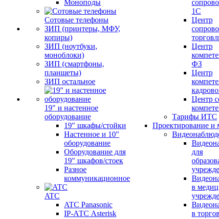
Моноподы
сопров
1С
Сотовые телефоны
Центр
ЗИП (принтеры, МФУ,
сопров
копиры)
торговл
ЗИП (ноутбуки,
Центр
моноблоки)
компете
ЗИП (смартфоны,
ФЗ
планшеты)
Центр
ЗИП остальное
компете
кадров
Центр с
19" и настенное
компет
оборудование
Тарифы ИТС
19" шкафы/стойки
Проектирование и 
Настенное и 10"
Видеонаблюд
оборудование
Видеон
Оборудование для
для
19" шкафов/стоек
образов
Разное
учрежд
коммуникационное
Видеон
в меди
ATC
учрежд
ATC Panasonic
Видеон
IP-АТС Asterisk
в торго