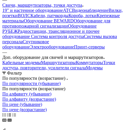
Свичи, маршрутизаторы, точки доступа
19" и настенное оборудование
ATC
Видеонаблюдение
Вилки,
розетки
ВОЛС
Кабели, патчкорды
Короба, лотки
Крепежные
материалы
Оборудование BEWARD
Оборудование для
противопожарной сигнализации
Оборудование
РУБЕЖ
Радиостанции, трансляционное и прочее
оборудование
Система контроля доступа
Системы вызова
персонала
Спутниковое
оборудование
Электрооборудование
Принт-серверы
—
Доп. оборудование для свичей и маршрутизаторов
Кабельные модемы
Маршрутизаторы
Коммутаторы
Точки
доступа, повторители, усилители сигнала
Модемы
Фильтр
По популярности (возрастание)
По популярности (убывание)
По популярности (возрастание)
По алфавиту (убывание)
По алфавиту (возрастание)
По цене (убывание)
По цене (возрастание)