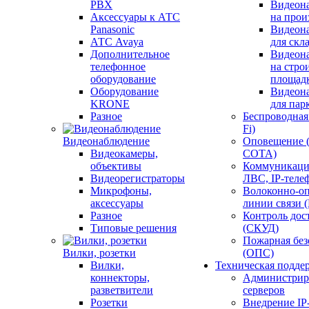
PBX
Видеон
Аксессуары к АТС
на прои
Panasonic
Видеон
АТС Avaya
для скл
Дополнительное
Видеон
телефонное
на стро
оборудование
площад
Оборудование
Видеон
KRONE
для пар
Разное
Беспроводная 
Fi)
Видеонаблюдение
Оповещение 
Видеокамеры,
СОТА)
объективы
Коммуникаци
Видеорегистраторы
ЛВС, IP-теле
Микрофоны,
Волоконно-оп
аксессуары
линии связи 
Разное
Контроль дос
Типовые решения
(СКУД)
Пожарная без
Вилки, розетки
(ОПС)
Вилки,
Техническая подде
коннекторы,
Администрир
разветвители
серверов
Розетки
Внедрение IP