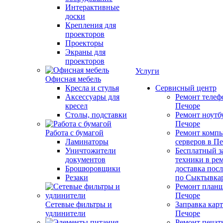
Интерактивные
доски
Крепления для
проекторов
Проекторы
Экраны для
проекторов
Услуги
Офисная мебель
Кресла и стулья
Сервисный центр
Аксессуары для
Ремонт телеф
кресел
Печоре
Столы, подставки
Ремонт ноутб
Печоре
Работа с бумагой
Ремонт компь
Ламинаторы
серверов в П
Уничтожители
Бесплатный з
документов
техники в ре
Брошюровщики
доставка пос
Резаки
по Сыктывка
Ремонт планш
Печоре
Сетевые фильтры и
Заправка кар
удлинители
Печоре
Ремонт печат