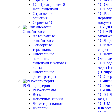
Торговля
1С:Конт
1C: Предприятие 8
1С-Отче
Доп. лицензии
1С:Под
Отраслевые
1С:Расп
решения
первич
Сервисы 1С
докуме
1С-ЭД
Онлайн-кассы
1СПАРК
Автономные
SmartW
онлайн-кассы
1С:Дир
Сенсорные
1С:Изм
терминалы
сведени
Фискальные
1С:Лек
накопители,
Отвечае
лицензии и чековая
1С:Пре
лента
через И
Фискальные
(1С:Фр
регистраторы
1С:Свер
1С-Фин
POS-периферия
1С:Фин
POS-системы
1С-ОФ
Весы
1С-ЭП
Денежные ящики
mag 1C
Детекторы валют
1C-UMI
Дисплеи
ЮКасса