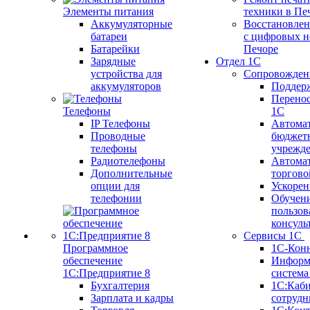
Элементы питания
техники в Пе
Аккумуляторные
Восстановлен
батареи
с цифровых н
Батарейки
Печоре
Зарядные
Отдел 1С
устройства для
Сопровожден
аккумуляторов
Поддер
Перенос
Телефоны
1С
IP Телефоны
Автома
Проводные
бюджет
телефоны
учрежд
Радиотелефоны
Автома
Дополнительные
торгово
опции для
Ускорен
телефонии
Обучен
пользов
консуль
Сервисы 1С
Программное
1С-Кон
обеспечение
Информ
1С:Предприятие 8
систем
Бухгалтерия
1С:Каб
Зарплата и кадры
сотрудн