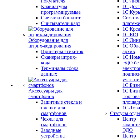
покупателя
1С:Лиз
Клавиатуры
1С:Дост
программируемые
1С:Курь
Счетчики банкнот
Систем
Считыватели карт
платеж
1С:Кре
1С:EDI
Оборудование для
1С:Лин
штрих-кодирования
1С:Обл
Принтеры этикеток
архив
Сканеры штрих-
1С:Ном
кода
ЭДО бе
Терминалы сбора
электро
данных
подписи
участни
1С:Бизн
Аксессуары для
1С:Бизн
смартфонов
Торгова
Защитные стекла и
площад
пленки для
1С-Тов
смартфонов
Статусы отде
Чехлы для
Центр
смартфонов
компете
Зарядные
ЭДО
устройства
Центр