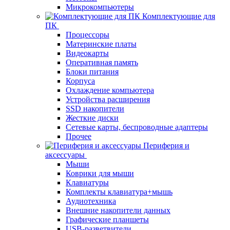
Микрокомпьютеры
Комплектующие для
ПК
Процессоры
Материнские платы
Видеокарты
Оперативная память
Блоки питания
Корпуса
Охлаждение компьютера
Устройства расширения
SSD накопители
Жесткие диски
Сетевые карты, беспроводные адаптеры
Прочее
Периферия и
аксессуары
Мыши
Коврики для мыши
Клавиатуры
Комплекты клавиатура+мышь
Аудиотехника
Внешние накопители данных
Графические планшеты
USB-разветвители