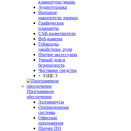
клавиатура+мышь
Аудиотехника
Внешние
накопители данных
Графические
планшеты
USB-разветвители
Веб-камеры
Геймпады,
джойстики, рули
Прочие аксессуары
Умный дом и
безопасность
Чистящие средства
+ ЕЩЕ 3
Программное
обеспечение
Антивирусы
Операционные
системы
Офисные
приложения
Прочее ПО