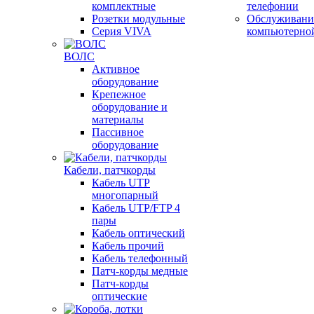
комплектные
телефонии
Розетки модульные
Обслуживани
Серия VIVA
компьютерно
ВОЛС
Активное
оборудование
Крепежное
оборудование и
материалы
Пассивное
оборудование
Кабели, патчкорды
Кабель UTP
многопарный
Кабель UTP/FTP 4
пары
Кабель оптический
Кабель прочий
Кабель телефонный
Патч-корды медные
Патч-корды
оптические