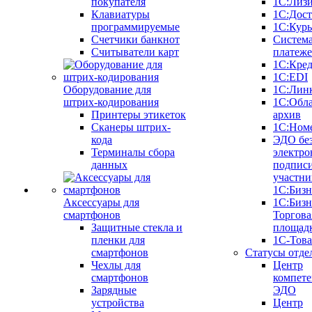
покупателя
1С:Лиз
Клавиатуры
1С:Дост
программируемые
1С:Курь
Счетчики банкнот
Систем
Считыватели карт
платеж
1С:Кре
1С:EDI
Оборудование для
1С:Лин
штрих-кодирования
1С:Обл
Принтеры этикеток
архив
Сканеры штрих-
1С:Ном
кода
ЭДО бе
Терминалы сбора
электро
данных
подписи
участни
1С:Бизн
Аксессуары для
1С:Бизн
смартфонов
Торгова
Защитные стекла и
площад
пленки для
1С-Тов
смартфонов
Статусы отде
Чехлы для
Центр
смартфонов
компете
Зарядные
ЭДО
устройства
Центр