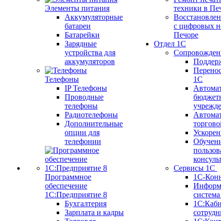
Элементы питания
техники в Пе
Аккумуляторные
Восстановлен
батареи
с цифровых н
Батарейки
Печоре
Зарядные
Отдел 1С
устройства для
Сопровожден
аккумуляторов
Поддер
Перенос
Телефоны
1С
IP Телефоны
Автома
Проводные
бюджет
телефоны
учрежд
Радиотелефоны
Автома
Дополнительные
торгово
опции для
Ускорен
телефонии
Обучен
пользов
консуль
Сервисы 1С
Программное
1С-Кон
обеспечение
Информ
1С:Предприятие 8
систем
Бухгалтерия
1С:Каб
Зарплата и кадры
сотрудн