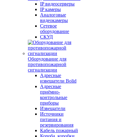
IP видеосерверы
IP камеры
Аналоговые
видеокамеры
Сетевое
оборудование
СКУД
Оборудование для
противопожарной
сигнализации
Адресные
извещатели Bolid
Адресные
приёмно-
контрольные
приборы
Извещатели
Источники
питания и
резервирования
Кабель пожарный
Короба, коробки