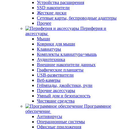
Устройства расширения
SSD накопители
Жесткие диски
Сетевые карты, беспроводные адаптеры
Прочее
Периферия и
аксессуары
Мыши
Коврики для мыши
Клавиатуры
Комплекты клавиатура+мышь
Аудиотехника
Внешние накопители данных
Графические планшеты
USB-разветвители
Веб-камеры
Геймпады, джойстики, рули
Прочие аксессуары
Умный дом и безопасность
Чистящие средства
Программное
обеспечение
Антивирусы
Операционные системы
Офисные приложения