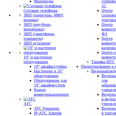
Моноподы
сопров
1С
Сотовые телефоны
Центр
ЗИП (принтеры, МФУ,
сопров
копиры)
торговл
ЗИП (ноутбуки,
Центр
моноблоки)
компете
ЗИП (смартфоны,
ФЗ
планшеты)
Центр
ЗИП остальное
компете
кадров
Центр с
19" и настенное
компет
оборудование
Тарифы ИТС
19" шкафы/стойки
Проектирование и 
Настенное и 10"
Видеонаблюд
оборудование
Видеон
Оборудование для
для
19" шкафов/стоек
образов
Разное
учрежд
коммуникационное
Видеон
в меди
ATC
учрежд
ATC Panasonic
Видеон
IP-АТС Asterisk
в торго