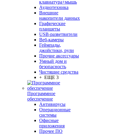
клавиатура+мышь
Аудиотехника
Внешние
накопители данных
Графические
планшеты
USB-разветвители
Веб-камеры
Геймпады,
джойстики, рули
Прочие аксессуары
Умный дом и
безопасность
Чистящие средства
+ ЕЩЕ 3
Программное
обеспечение
Антивирусы
Операционные
системы
Офисные
приложения
Прочее ПО