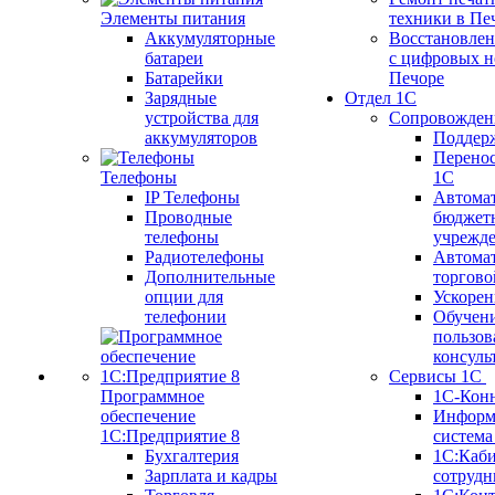
Элементы питания
техники в Пе
Аккумуляторные
Восстановлен
батареи
с цифровых н
Батарейки
Печоре
Зарядные
Отдел 1С
устройства для
Сопровожден
аккумуляторов
Поддер
Перенос
Телефоны
1С
IP Телефоны
Автома
Проводные
бюджет
телефоны
учрежд
Радиотелефоны
Автома
Дополнительные
торгово
опции для
Ускорен
телефонии
Обучен
пользов
консуль
Сервисы 1С
Программное
1С-Кон
обеспечение
Информ
1С:Предприятие 8
систем
Бухгалтерия
1С:Каб
Зарплата и кадры
сотрудн