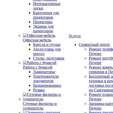
Интерактивные
доски
Крепления для
проекторов
Проекторы
Экраны для
проекторов
Услуги
Офисная мебель
Кресла и стулья
Сервисный центр
Аксессуары для
Ремонт телеф
кресел
Печоре
Столы, подставки
Ремонт ноутб
Печоре
Работа с бумагой
Ремонт компь
Ламинаторы
серверов в П
Уничтожители
Бесплатный з
документов
техники в ре
Брошюровщики
доставка пос
Резаки
по Сыктывка
Ремонт планш
Печоре
Сетевые фильтры и
Заправка кар
удлинители
Печоре
Ремонт печат