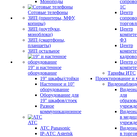
Моноподы
сопров
1С
Сотовые телефоны
Центр
ЗИП (принтеры, МФУ,
сопров
копиры)
торговл
ЗИП (ноутбуки,
Центр
моноблоки)
компете
ЗИП (смартфоны,
ФЗ
планшеты)
Центр
ЗИП остальное
компете
кадров
Центр с
19" и настенное
компет
оборудование
Тарифы ИТС
19" шкафы/стойки
Проектирование и 
Настенное и 10"
Видеонаблюд
оборудование
Видеон
Оборудование для
для
19" шкафов/стоек
образов
Разное
учрежд
коммуникационное
Видеон
в меди
ATC
учрежд
ATC Panasonic
Видеон
IP-АТС Asterisk
в торго