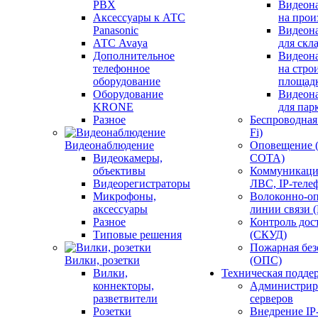
PBX
Видеон
Аксессуары к АТС
на прои
Panasonic
Видеон
АТС Avaya
для скл
Дополнительное
Видеон
телефонное
на стро
оборудование
площад
Оборудование
Видеон
KRONE
для пар
Разное
Беспроводная 
Fi)
Видеонаблюдение
Оповещение 
Видеокамеры,
СОТА)
объективы
Коммуникаци
Видеорегистраторы
ЛВС, IP-теле
Микрофоны,
Волоконно-оп
аксессуары
линии связи 
Разное
Контроль дос
Типовые решения
(СКУД)
Пожарная без
Вилки, розетки
(ОПС)
Вилки,
Техническая подде
коннекторы,
Администрир
разветвители
серверов
Розетки
Внедрение IP