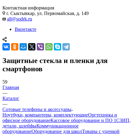
Контактная информация
г. Сыктывкар, ул. Первомайская, д. 149
all@sodrk.ru
Вконтакте
Защитные стекла и пленки для
смартфонов
59
Главная
—
Каталог
—
Сотовые телефоны и аксессуары
Ноутбуки, компьютеры, комплектующие
Оргтехника и
офисное оборудование
Кассовое оборудование и ПО 1С
ЗИП,
детали, шлейфы
Коммуникационное
оборудование
Оборудование для школ
Товары с уценкой
—