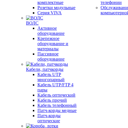
комплектные
телефонии
Розетки модульные
Обслуживани
Серия VIVA
компьютерно
ВОЛС
Активное
оборудование
Крепежное
оборудование и
материалы
Пассивное
оборудование
Кабели, патчкорды
Кабель UTP
многопарный
Кабель UTP/FTP 4
пары
Кабель оптический
Кабель прочий
Кабель телефонный
Патч-корды медные
Патч-корды
оптические