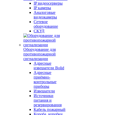
IP видеосерверы
IP камеры
Аналоговые
видеокамеры
Сетевое
оборудование
СКУД
Оборудование для
противопожарной
сигнализации
Адресные
извещатели Bolid
Адресные
приёмно-
контрольные
приборы
Извещатели
Источники
питания и
резервирования
Кабель пожарный
Короба, коробки