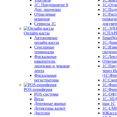
Торговля
1С:Конт
1C: Предприятие 8
1С-Отче
Доп. лицензии
1С:Под
Отраслевые
1С:Расп
решения
первич
Сервисы 1С
докуме
1С-ЭД
Онлайн-кассы
1СПАРК
Автономные
SmartW
онлайн-кассы
1С:Дир
Сенсорные
1С:Изм
терминалы
сведени
Фискальные
1С:Лек
накопители,
Отвечае
лицензии и чековая
1С:Пре
лента
через И
Фискальные
(1С:Фр
регистраторы
1С:Свер
1С-Фин
POS-периферия
1С:Фин
POS-системы
1С-ОФ
Весы
1С-ЭП
Денежные ящики
mag 1C
Детекторы валют
1C-UMI
Дисплеи
ЮКасса