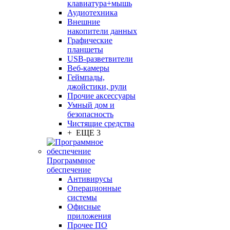
клавиатура+мышь
Аудиотехника
Внешние
накопители данных
Графические
планшеты
USB-разветвители
Веб-камеры
Геймпады,
джойстики, рули
Прочие аксессуары
Умный дом и
безопасность
Чистящие средства
+ ЕЩЕ 3
Программное
обеспечение
Антивирусы
Операционные
системы
Офисные
приложения
Прочее ПО