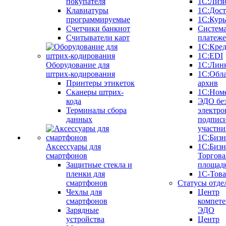
покупателя
1С:Лиз
Клавиатуры
1С:Дост
программируемые
1С:Курь
Счетчики банкнот
Систем
Считыватели карт
платеж
1С:Кре
1С:EDI
Оборудование для
1С:Лин
штрих-кодирования
1С:Обл
Принтеры этикеток
архив
Сканеры штрих-
1С:Ном
кода
ЭДО бе
Терминалы сбора
электро
данных
подписи
участни
1С:Бизн
Аксессуары для
1С:Бизн
смартфонов
Торгова
Защитные стекла и
площад
пленки для
1С-Тов
смартфонов
Статусы отде
Чехлы для
Центр
смартфонов
компете
Зарядные
ЭДО
устройства
Центр