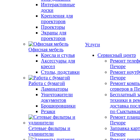
Интерактивные
доски
Крепления для
проекторов
Проекторы
Экраны для
проекторов
Услуги
Офисная мебель
Кресла и стулья
Сервисный центр
Аксессуары для
Ремонт телеф
кресел
Печоре
Столы, подставки
Ремонт ноутб
Печоре
Работа с бумагой
Ремонт компь
Ламинаторы
серверов в П
Уничтожители
Бесплатный з
документов
техники в ре
Брошюровщики
доставка пос
Резаки
по Сыктывка
Ремонт планш
Печоре
Сетевые фильтры и
Заправка кар
удлинители
Печоре
Ремонт печат