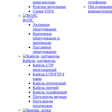
комплектные
телефонии
Розетки модульные
Обслуживани
Серия VIVA
компьютерно
ВОЛС
Активное
оборудование
Крепежное
оборудование и
материалы
Пассивное
оборудование
Кабели, патчкорды
Кабель UTP
многопарный
Кабель UTP/FTP 4
пары
Кабель оптический
Кабель прочий
Кабель телефонный
Патч-корды медные
Патч-корды
оптические