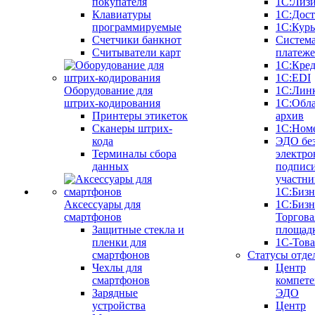
покупателя
1С:Лиз
Клавиатуры
1С:Дост
программируемые
1С:Курь
Счетчики банкнот
Систем
Считыватели карт
платеж
1С:Кре
1С:EDI
Оборудование для
1С:Лин
штрих-кодирования
1С:Обл
Принтеры этикеток
архив
Сканеры штрих-
1С:Ном
кода
ЭДО бе
Терминалы сбора
электро
данных
подписи
участни
1С:Бизн
Аксессуары для
1С:Бизн
смартфонов
Торгова
Защитные стекла и
площад
пленки для
1С-Тов
смартфонов
Статусы отде
Чехлы для
Центр
смартфонов
компете
Зарядные
ЭДО
устройства
Центр