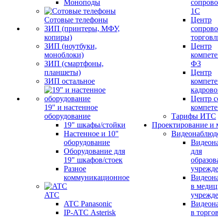
Моноподы
сопров
1С
Сотовые телефоны
Центр
ЗИП (принтеры, МФУ,
сопров
копиры)
торговл
ЗИП (ноутбуки,
Центр
моноблоки)
компете
ЗИП (смартфоны,
ФЗ
планшеты)
Центр
ЗИП остальное
компете
кадров
Центр с
19" и настенное
компет
оборудование
Тарифы ИТС
19" шкафы/стойки
Проектирование и 
Настенное и 10"
Видеонаблюд
оборудование
Видеон
Оборудование для
для
19" шкафов/стоек
образов
Разное
учрежд
коммуникационное
Видеон
в меди
ATC
учрежд
ATC Panasonic
Видеон
IP-АТС Asterisk
в торго