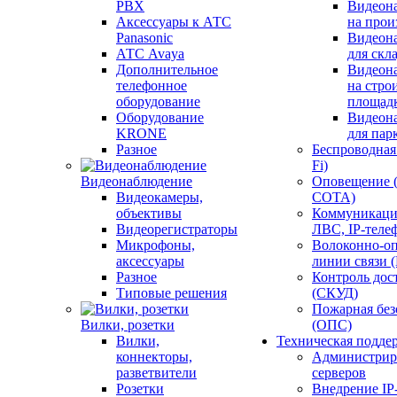
PBX
Видеон
Аксессуары к АТС
на прои
Panasonic
Видеон
АТС Avaya
для скл
Дополнительное
Видеон
телефонное
на стро
оборудование
площад
Оборудование
Видеон
KRONE
для пар
Разное
Беспроводная 
Fi)
Видеонаблюдение
Оповещение 
Видеокамеры,
СОТА)
объективы
Коммуникаци
Видеорегистраторы
ЛВС, IP-теле
Микрофоны,
Волоконно-оп
аксессуары
линии связи 
Разное
Контроль дос
Типовые решения
(СКУД)
Пожарная без
Вилки, розетки
(ОПС)
Вилки,
Техническая подде
коннекторы,
Администрир
разветвители
серверов
Розетки
Внедрение IP