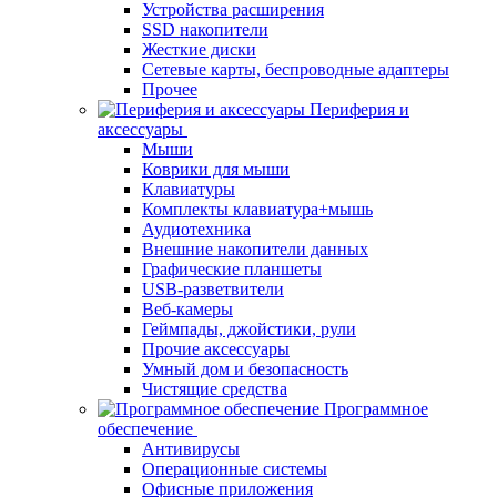
Устройства расширения
SSD накопители
Жесткие диски
Сетевые карты, беспроводные адаптеры
Прочее
Периферия и
аксессуары
Мыши
Коврики для мыши
Клавиатуры
Комплекты клавиатура+мышь
Аудиотехника
Внешние накопители данных
Графические планшеты
USB-разветвители
Веб-камеры
Геймпады, джойстики, рули
Прочие аксессуары
Умный дом и безопасность
Чистящие средства
Программное
обеспечение
Антивирусы
Операционные системы
Офисные приложения