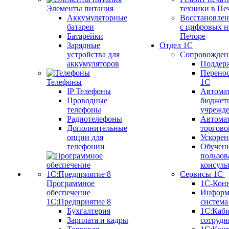
Элементы питания
техники в Пе
Аккумуляторные
Восстановлен
батареи
с цифровых н
Батарейки
Печоре
Зарядные
Отдел 1С
устройства для
Сопровожден
аккумуляторов
Поддер
Перенос
Телефоны
1С
IP Телефоны
Автома
Проводные
бюджет
телефоны
учрежд
Радиотелефоны
Автома
Дополнительные
торгово
опции для
Ускорен
телефонии
Обучен
пользов
консуль
Сервисы 1С
Программное
1С-Кон
обеспечение
Информ
1С:Предприятие 8
систем
Бухгалтерия
1С:Каб
Зарплата и кадры
сотрудн