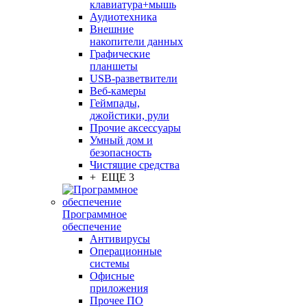
клавиатура+мышь
Аудиотехника
Внешние
накопители данных
Графические
планшеты
USB-разветвители
Веб-камеры
Геймпады,
джойстики, рули
Прочие аксессуары
Умный дом и
безопасность
Чистящие средства
+ ЕЩЕ 3
Программное
обеспечение
Антивирусы
Операционные
системы
Офисные
приложения
Прочее ПО