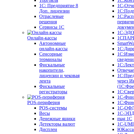
Торговля
1С:Конт
1C: Предприятие 8
1С-Отче
Доп. лицензии
1С:Под
Отраслевые
1С:Расп
решения
первич
Сервисы 1С
докуме
1С-ЭД
Онлайн-кассы
1СПАРК
Автономные
SmartW
онлайн-кассы
1С:Дир
Сенсорные
1С:Изм
терминалы
сведени
Фискальные
1С:Лек
накопители,
Отвечае
лицензии и чековая
1С:Пре
лента
через И
Фискальные
(1С:Фр
регистраторы
1С:Свер
1С-Фин
POS-периферия
1С:Фин
POS-системы
1С-ОФ
Весы
1С-ЭП
Денежные ящики
mag 1C
Детекторы валют
1C-UMI
Дисплеи
ЮКасса