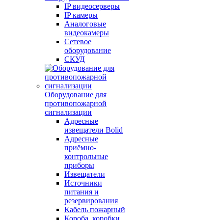
IP видеосерверы
IP камеры
Аналоговые
видеокамеры
Сетевое
оборудование
СКУД
Оборудование для
противопожарной
сигнализации
Адресные
извещатели Bolid
Адресные
приёмно-
контрольные
приборы
Извещатели
Источники
питания и
резервирования
Кабель пожарный
Короба, коробки