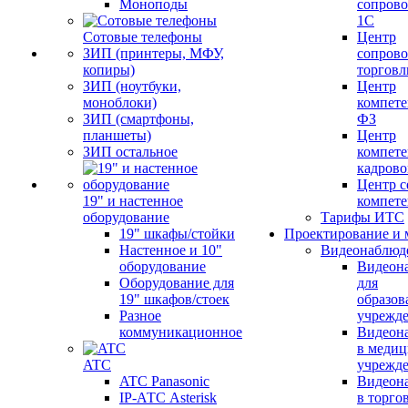
Моноподы
сопров
1С
Сотовые телефоны
Центр
ЗИП (принтеры, МФУ,
сопров
копиры)
торговл
ЗИП (ноутбуки,
Центр
моноблоки)
компете
ЗИП (смартфоны,
ФЗ
планшеты)
Центр
ЗИП остальное
компете
кадров
Центр с
19" и настенное
компет
оборудование
Тарифы ИТС
19" шкафы/стойки
Проектирование и 
Настенное и 10"
Видеонаблюд
оборудование
Видеон
Оборудование для
для
19" шкафов/стоек
образов
Разное
учрежд
коммуникационное
Видеон
в меди
ATC
учрежд
ATC Panasonic
Видеон
IP-АТС Asterisk
в торго