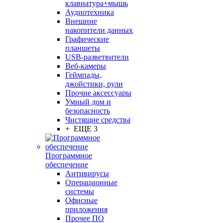
клавиатура+мышь
Аудиотехника
Внешние
накопители данных
Графические
планшеты
USB-разветвители
Веб-камеры
Геймпады,
джойстики, рули
Прочие аксессуары
Умный дом и
безопасность
Чистящие средства
+ ЕЩЕ 3
Программное
обеспечение
Антивирусы
Операционные
системы
Офисные
приложения
Прочее ПО