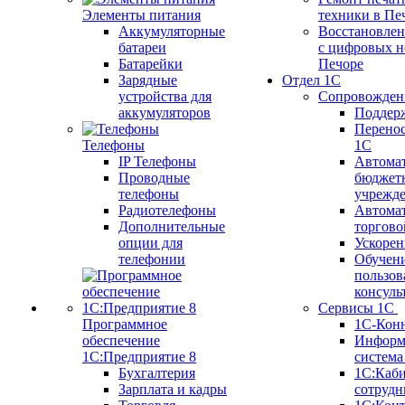
Элементы питания
техники в Пе
Аккумуляторные
Восстановлен
батареи
с цифровых н
Батарейки
Печоре
Зарядные
Отдел 1С
устройства для
Сопровожден
аккумуляторов
Поддер
Перенос
Телефоны
1С
IP Телефоны
Автома
Проводные
бюджет
телефоны
учрежд
Радиотелефоны
Автома
Дополнительные
торгово
опции для
Ускорен
телефонии
Обучен
пользов
консуль
Сервисы 1С
Программное
1С-Кон
обеспечение
Информ
1С:Предприятие 8
систем
Бухгалтерия
1С:Каб
Зарплата и кадры
сотрудн