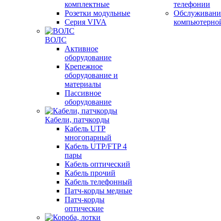
комплектные
телефонии
Розетки модульные
Обслуживани
Серия VIVA
компьютерно
ВОЛС
Активное
оборудование
Крепежное
оборудование и
материалы
Пассивное
оборудование
Кабели, патчкорды
Кабель UTP
многопарный
Кабель UTP/FTP 4
пары
Кабель оптический
Кабель прочий
Кабель телефонный
Патч-корды медные
Патч-корды
оптические