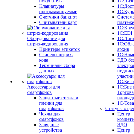
покупателя
1С:Лиз
Клавиатуры
1С:Дост
программируемые
1С:Курь
Счетчики банкнот
Систем
Считыватели карт
платеж
1С:Кре
1С:EDI
Оборудование для
1С:Лин
штрих-кодирования
1С:Обл
Принтеры этикеток
архив
Сканеры штрих-
1С:Ном
кода
ЭДО бе
Терминалы сбора
электро
данных
подписи
участни
1С:Бизн
Аксессуары для
1С:Бизн
смартфонов
Торгова
Защитные стекла и
площад
пленки для
1С-Тов
смартфонов
Статусы отде
Чехлы для
Центр
смартфонов
компете
Зарядные
ЭДО
устройства
Центр