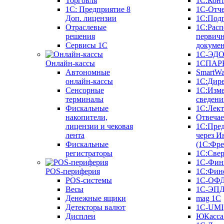
Торговля
1С:Конт
1C: Предприятие 8
1С-Отче
Доп. лицензии
1С:Под
Отраслевые
1С:Расп
решения
первич
Сервисы 1С
докуме
1С-ЭД
Онлайн-кассы
1СПАРК
Автономные
SmartW
онлайн-кассы
1С:Дир
Сенсорные
1С:Изм
терминалы
сведени
Фискальные
1С:Лек
накопители,
Отвечае
лицензии и чековая
1С:Пре
лента
через И
Фискальные
(1С:Фр
регистраторы
1С:Свер
1С-Фин
POS-периферия
1С:Фин
POS-системы
1С-ОФ
Весы
1С-ЭП
Денежные ящики
mag 1C
Детекторы валют
1C-UMI
Дисплеи
ЮКасса