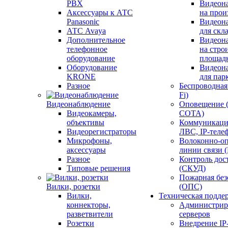
PBX
Видеон
Аксессуары к АТС
на прои
Panasonic
Видеон
АТС Avaya
для скл
Дополнительное
Видеон
телефонное
на стро
оборудование
площад
Оборудование
Видеон
KRONE
для пар
Разное
Беспроводная 
Fi)
Видеонаблюдение
Оповещение 
Видеокамеры,
СОТА)
объективы
Коммуникаци
Видеорегистраторы
ЛВС, IP-теле
Микрофоны,
Волоконно-оп
аксессуары
линии связи 
Разное
Контроль дос
Типовые решения
(СКУД)
Пожарная без
Вилки, розетки
(ОПС)
Вилки,
Техническая подде
коннекторы,
Администрир
разветвители
серверов
Розетки
Внедрение IP