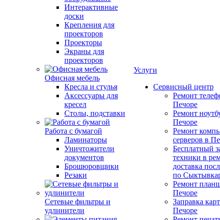
Интерактивные
доски
Крепления для
проекторов
Проекторы
Экраны для
проекторов
Услуги
Офисная мебель
Кресла и стулья
Сервисный центр
Аксессуары для
Ремонт телеф
кресел
Печоре
Столы, подставки
Ремонт ноутб
Печоре
Работа с бумагой
Ремонт компь
Ламинаторы
серверов в П
Уничтожители
Бесплатный з
документов
техники в ре
Брошюровщики
доставка пос
Резаки
по Сыктывка
Ремонт планш
Печоре
Сетевые фильтры и
Заправка кар
удлинители
Печоре
Ремонт печат