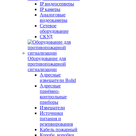
IP видеосерверы
IP камеры
Аналоговые
видеокамеры
Сетевое
оборудование
СКУД
Оборудование для
противопожарной
сигнализации
Адресные
извещатели Bolid
Адресные
приёмно-
контрольные
приборы
Извещатели
Источники
питания и
резервирования
Кабель пожарный
Короба, коробки