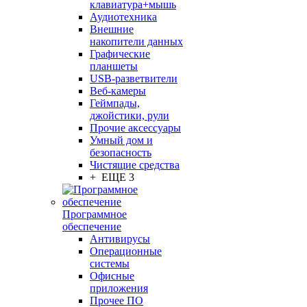
клавиатура+мышь
Аудиотехника
Внешние
накопители данных
Графические
планшеты
USB-разветвители
Веб-камеры
Геймпады,
джойстики, рули
Прочие аксессуары
Умный дом и
безопасность
Чистящие средства
+ ЕЩЕ 3
Программное
обеспечение
Антивирусы
Операционные
системы
Офисные
приложения
Прочее ПО