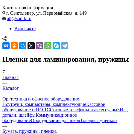
Контактная информация
г. Сыктывкар, ул. Первомайская, д. 149
all@sodrk.ru
Вконтакте
Пленки для ламинирования, пружины
7
Главная
—
Каталог
—
Оргтехника и офисное оборудование
Ноутбуки, компьютеры, комплектующие
Кассовое
оборудование и ПО 1С
Сотовые телефоны и аксессуары
ЗИП,
детали, шлейфы
Коммуникационное
оборудование
Оборудование для школ
Товары с уценкой
—
Бумага, пружины, пленки