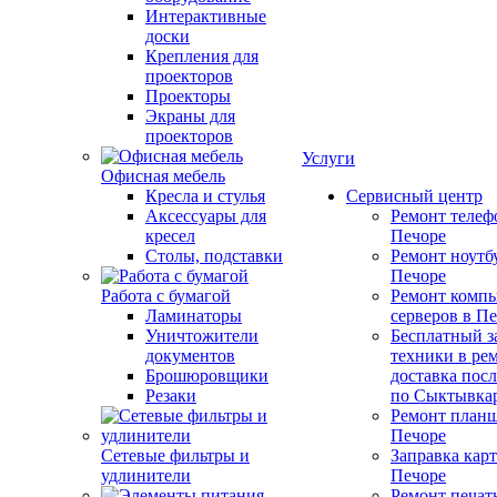
Интерактивные
доски
Крепления для
проекторов
Проекторы
Экраны для
проекторов
Услуги
Офисная мебель
Кресла и стулья
Сервисный центр
Аксессуары для
Ремонт телеф
кресел
Печоре
Столы, подставки
Ремонт ноутб
Печоре
Работа с бумагой
Ремонт компь
Ламинаторы
серверов в П
Уничтожители
Бесплатный з
документов
техники в ре
Брошюровщики
доставка пос
Резаки
по Сыктывка
Ремонт планш
Печоре
Сетевые фильтры и
Заправка кар
удлинители
Печоре
Ремонт печат