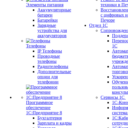
Элементы питания
техники в Пе
Аккумуляторные
Восстановлен
батареи
с цифровых н
Батарейки
Печоре
Зарядные
Отдел 1С
устройства для
Сопровожден
аккумуляторов
Поддер
Перенос
Телефоны
1С
IP Телефоны
Автома
Проводные
бюджет
телефоны
учрежд
Радиотелефоны
Автома
Дополнительные
торгово
опции для
Ускорен
телефонии
Обучен
пользов
консуль
Сервисы 1С
Программное
1С-Кон
обеспечение
Информ
1С:Предприятие 8
систем
Бухгалтерия
1С:Каб
Зарплата и кадры
сотрудн