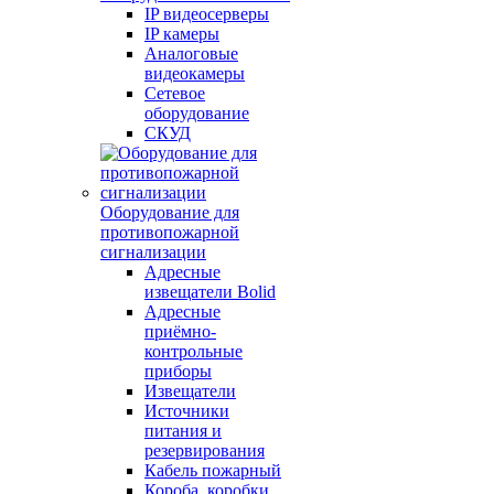
IP видеосерверы
IP камеры
Аналоговые
видеокамеры
Сетевое
оборудование
СКУД
Оборудование для
противопожарной
сигнализации
Адресные
извещатели Bolid
Адресные
приёмно-
контрольные
приборы
Извещатели
Источники
питания и
резервирования
Кабель пожарный
Короба, коробки