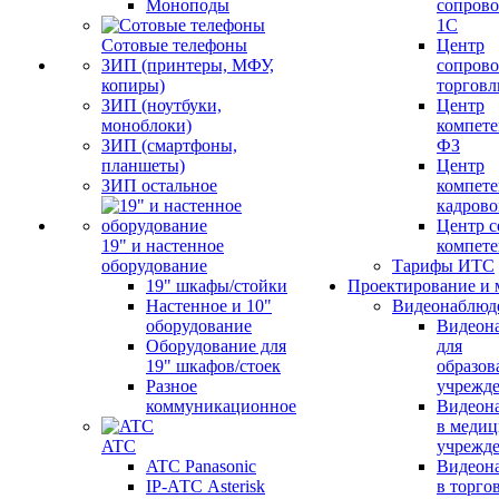
Моноподы
сопров
1С
Сотовые телефоны
Центр
ЗИП (принтеры, МФУ,
сопров
копиры)
торговл
ЗИП (ноутбуки,
Центр
моноблоки)
компете
ЗИП (смартфоны,
ФЗ
планшеты)
Центр
ЗИП остальное
компете
кадров
Центр с
19" и настенное
компет
оборудование
Тарифы ИТС
19" шкафы/стойки
Проектирование и 
Настенное и 10"
Видеонаблюд
оборудование
Видеон
Оборудование для
для
19" шкафов/стоек
образов
Разное
учрежд
коммуникационное
Видеон
в меди
ATC
учрежд
ATC Panasonic
Видеон
IP-АТС Asterisk
в торго