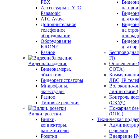
PBX
Видеон
Аксессуары к АТС
на прои
Panasonic
Видеон
АТС Avaya
для скл
Дополнительное
Видеон
телефонное
на стро
оборудование
площад
Оборудование
Видеон
KRONE
для пар
Разное
Беспроводная 
Fi)
Видеонаблюдение
Оповещение 
Видеокамеры,
СОТА)
объективы
Коммуникаци
Видеорегистраторы
ЛВС, IP-теле
Микрофоны,
Волоконно-оп
аксессуары
линии связи 
Разное
Контроль дос
Типовые решения
(СКУД)
Пожарная без
Вилки, розетки
(ОПС)
Вилки,
Техническая подде
коннекторы,
Администрир
разветвители
серверов
Розетки
Внедрение IP