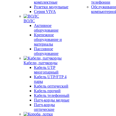
комплектные
телефонии
Розетки модульные
Обслуживани
Серия VIVA
компьютерно
ВОЛС
Активное
оборудование
Крепежное
оборудование и
материалы
Пассивное
оборудование
Кабели, патчкорды
Кабель UTP
многопарный
Кабель UTP/FTP 4
пары
Кабель оптический
Кабель прочий
Кабель телефонный
Патч-корды медные
Патч-корды
оптические