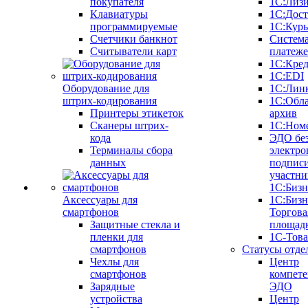
покупателя
1С:Лиз
Клавиатуры
1С:Дост
программируемые
1С:Курь
Счетчики банкнот
Систем
Считыватели карт
платеж
1С:Кре
1С:EDI
Оборудование для
1С:Лин
штрих-кодирования
1С:Обл
Принтеры этикеток
архив
Сканеры штрих-
1С:Ном
кода
ЭДО бе
Терминалы сбора
электро
данных
подписи
участни
1С:Бизн
Аксессуары для
1С:Бизн
смартфонов
Торгова
Защитные стекла и
площад
пленки для
1С-Тов
смартфонов
Статусы отде
Чехлы для
Центр
смартфонов
компете
Зарядные
ЭДО
устройства
Центр