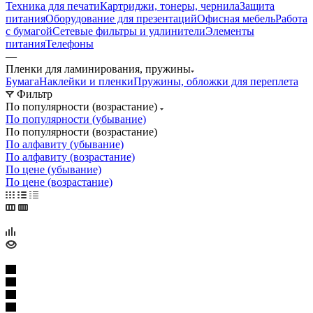
Техника для печати
Картриджи, тонеры, чернила
Защита
питания
Оборудование для презентаций
Офисная мебель
Работа
с бумагой
Сетевые фильтры и удлинители
Элементы
питания
Телефоны
—
Пленки для ламинирования, пружины
Бумага
Наклейки и пленки
Пружины, обложки для переплета
Фильтр
По популярности (возрастание)
По популярности (убывание)
По популярности (возрастание)
По алфавиту (убывание)
По алфавиту (возрастание)
По цене (убывание)
По цене (возрастание)