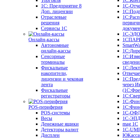
Торговля
1С:Конт
1C: Предприятие 8
1С-Отче
Доп. лицензии
1С:Под
Отраслевые
1С:Расп
решения
первич
Сервисы 1С
докуме
1С-ЭД
Онлайн-кассы
1СПАРК
Автономные
SmartW
онлайн-кассы
1С:Дир
Сенсорные
1С:Изм
терминалы
сведени
Фискальные
1С:Лек
накопители,
Отвечае
лицензии и чековая
1С:Пре
лента
через И
Фискальные
(1С:Фр
регистраторы
1С:Свер
1С-Фин
POS-периферия
1С:Фин
POS-системы
1С-ОФ
Весы
1С-ЭП
Денежные ящики
mag 1C
Детекторы валют
1C-UMI
Дисплеи
ЮКасса