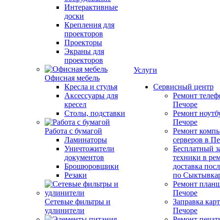
Интерактивные
доски
Крепления для
проекторов
Проекторы
Экраны для
проекторов
Услуги
Офисная мебель
Кресла и стулья
Сервисный центр
Аксессуары для
Ремонт телеф
кресел
Печоре
Столы, подставки
Ремонт ноутб
Печоре
Работа с бумагой
Ремонт компь
Ламинаторы
серверов в П
Уничтожители
Бесплатный з
документов
техники в ре
Брошюровщики
доставка пос
Резаки
по Сыктывка
Ремонт планш
Печоре
Сетевые фильтры и
Заправка кар
удлинители
Печоре
Ремонт печат