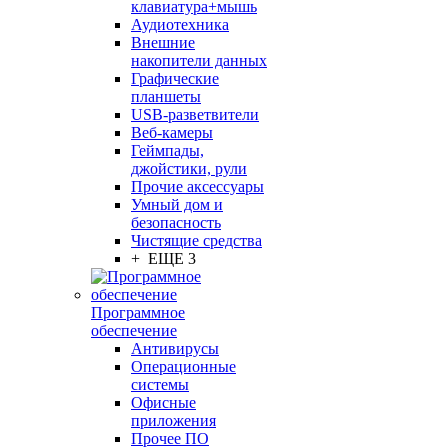
клавиатура+мышь
Аудиотехника
Внешние
накопители данных
Графические
планшеты
USB-разветвители
Веб-камеры
Геймпады,
джойстики, рули
Прочие аксессуары
Умный дом и
безопасность
Чистящие средства
+ ЕЩЕ 3
Программное
обеспечение
Антивирусы
Операционные
системы
Офисные
приложения
Прочее ПО