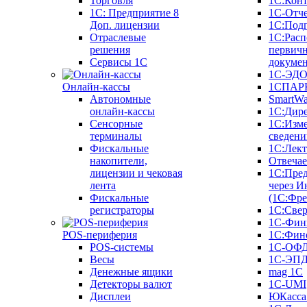
Торговля
1С:Конт
1C: Предприятие 8
1С-Отче
Доп. лицензии
1С:Под
Отраслевые
1С:Расп
решения
первич
Сервисы 1С
докуме
1С-ЭД
Онлайн-кассы
1СПАРК
Автономные
SmartW
онлайн-кассы
1С:Дир
Сенсорные
1С:Изм
терминалы
сведени
Фискальные
1С:Лек
накопители,
Отвечае
лицензии и чековая
1С:Пре
лента
через И
Фискальные
(1С:Фр
регистраторы
1С:Свер
1С-Фин
POS-периферия
1С:Фин
POS-системы
1С-ОФ
Весы
1С-ЭП
Денежные ящики
mag 1C
Детекторы валют
1C-UMI
Дисплеи
ЮКасса