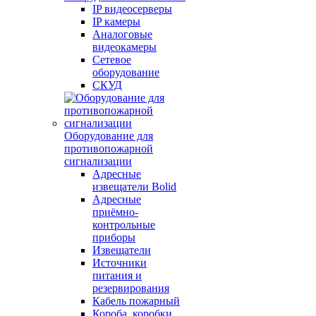
IP видеосерверы
IP камеры
Аналоговые
видеокамеры
Сетевое
оборудование
СКУД
Оборудование для
противопожарной
сигнализации
Адресные
извещатели Bolid
Адресные
приёмно-
контрольные
приборы
Извещатели
Источники
питания и
резервирования
Кабель пожарный
Короба, коробки