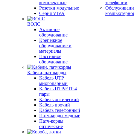
комплектные
телефонии
Розетки модульные
Обслуживани
Серия VIVA
компьютерно
ВОЛС
Активное
оборудование
Крепежное
оборудование и
материалы
Пассивное
оборудование
Кабели, патчкорды
Кабель UTP
многопарный
Кабель UTP/FTP 4
пары
Кабель оптический
Кабель прочий
Кабель телефонный
Патч-корды медные
Патч-корды
оптические