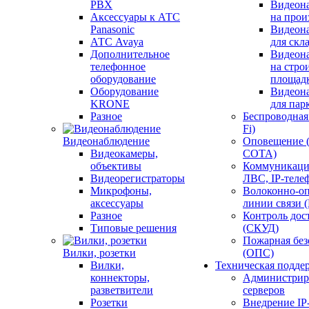
PBX
Видеон
Аксессуары к АТС
на прои
Panasonic
Видеон
АТС Avaya
для скл
Дополнительное
Видеон
телефонное
на стро
оборудование
площад
Оборудование
Видеон
KRONE
для пар
Разное
Беспроводная 
Fi)
Видеонаблюдение
Оповещение 
Видеокамеры,
СОТА)
объективы
Коммуникаци
Видеорегистраторы
ЛВС, IP-теле
Микрофоны,
Волоконно-оп
аксессуары
линии связи 
Разное
Контроль дос
Типовые решения
(СКУД)
Пожарная без
Вилки, розетки
(ОПС)
Вилки,
Техническая подде
коннекторы,
Администрир
разветвители
серверов
Розетки
Внедрение IP