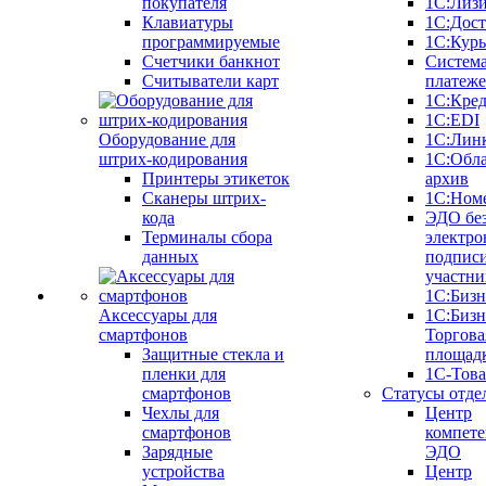
покупателя
1С:Лиз
Клавиатуры
1С:Дост
программируемые
1С:Курь
Счетчики банкнот
Систем
Считыватели карт
платеж
1С:Кре
1С:EDI
Оборудование для
1С:Лин
штрих-кодирования
1С:Обл
Принтеры этикеток
архив
Сканеры штрих-
1С:Ном
кода
ЭДО бе
Терминалы сбора
электро
данных
подписи
участни
1С:Бизн
Аксессуары для
1С:Бизн
смартфонов
Торгова
Защитные стекла и
площад
пленки для
1С-Тов
смартфонов
Статусы отде
Чехлы для
Центр
смартфонов
компете
Зарядные
ЭДО
устройства
Центр