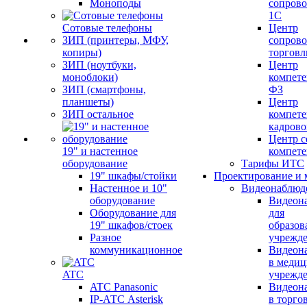
Моноподы
сопров
1С
Сотовые телефоны
Центр
ЗИП (принтеры, МФУ,
сопров
копиры)
торговл
ЗИП (ноутбуки,
Центр
моноблоки)
компете
ЗИП (смартфоны,
ФЗ
планшеты)
Центр
ЗИП остальное
компете
кадров
Центр с
19" и настенное
компет
оборудование
Тарифы ИТС
19" шкафы/стойки
Проектирование и 
Настенное и 10"
Видеонаблюд
оборудование
Видеон
Оборудование для
для
19" шкафов/стоек
образов
Разное
учрежд
коммуникационное
Видеон
в меди
ATC
учрежд
ATC Panasonic
Видеон
IP-АТС Asterisk
в торго