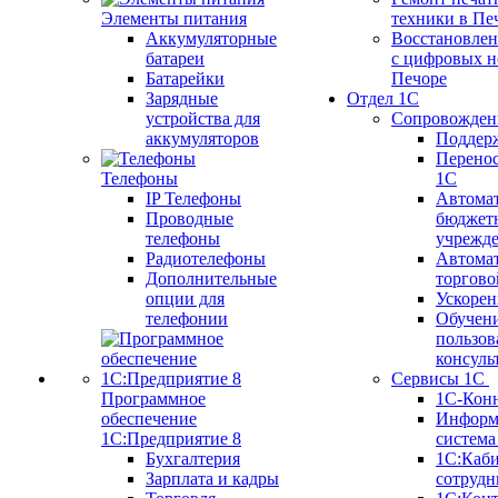
Элементы питания
техники в Пе
Аккумуляторные
Восстановлен
батареи
с цифровых н
Батарейки
Печоре
Зарядные
Отдел 1С
устройства для
Сопровожден
аккумуляторов
Поддер
Перенос
Телефоны
1С
IP Телефоны
Автома
Проводные
бюджет
телефоны
учрежд
Радиотелефоны
Автома
Дополнительные
торгово
опции для
Ускорен
телефонии
Обучен
пользов
консуль
Сервисы 1С
Программное
1С-Кон
обеспечение
Информ
1С:Предприятие 8
систем
Бухгалтерия
1С:Каб
Зарплата и кадры
сотрудн