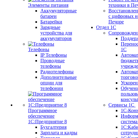
Элементы питания
техники в Пе
Аккумуляторные
Восстановлен
батареи
с цифровых н
Батарейки
Печоре
Зарядные
Отдел 1С
устройства для
Сопровожден
аккумуляторов
Поддер
Перенос
Телефоны
1С
IP Телефоны
Автома
Проводные
бюджет
телефоны
учрежд
Радиотелефоны
Автома
Дополнительные
торгово
опции для
Ускорен
телефонии
Обучен
пользов
консуль
Сервисы 1С
Программное
1С-Кон
обеспечение
Информ
1С:Предприятие 8
систем
Бухгалтерия
1С:Каб
Зарплата и кадры
сотрудн