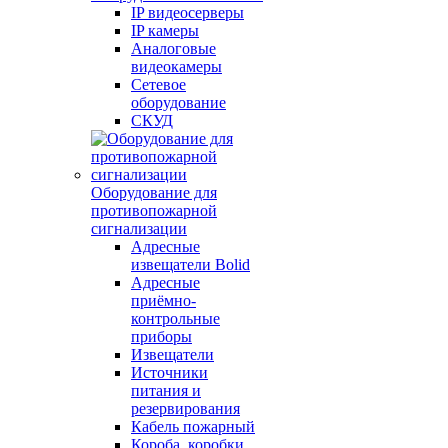
IP видеосерверы
IP камеры
Аналоговые
видеокамеры
Сетевое
оборудование
СКУД
Оборудование для
противопожарной
сигнализации
Адресные
извещатели Bolid
Адресные
приёмно-
контрольные
приборы
Извещатели
Источники
питания и
резервирования
Кабель пожарный
Короба, коробки