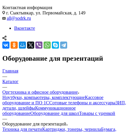
Контактная информация
г. Сыктывкар, ул. Первомайская, д. 149
all@sodrk.ru
Вконтакте
Оборудование для презентаций
Главная
—
Каталог
—
Оргтехника и офисное оборудование
Ноутбуки, компьютеры, комплектующие
Кассовое
оборудование и ПО 1С
Сотовые телефоны и аксессуары
ЗИП,
детали, шлейфы
Коммуникационное
оборудование
Оборудование для школ
Товары с уценкой
—
Оборудование для презентаций
Техника для печати
Картриджи, тонеры, чернила
Бумага,