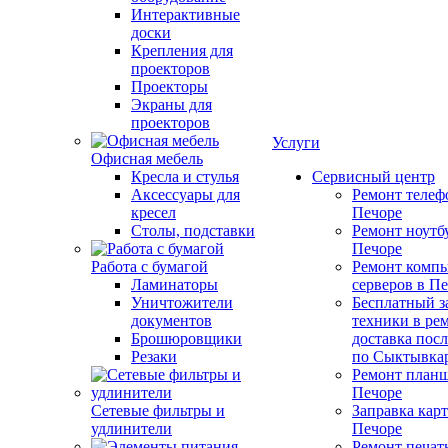
Интерактивные
доски
Крепления для
проекторов
Проекторы
Экраны для
проекторов
Услуги
Офисная мебель
Кресла и стулья
Сервисный центр
Аксессуары для
Ремонт телеф
кресел
Печоре
Столы, подставки
Ремонт ноутб
Печоре
Работа с бумагой
Ремонт компь
Ламинаторы
серверов в П
Уничтожители
Бесплатный з
документов
техники в ре
Брошюровщики
доставка пос
Резаки
по Сыктывка
Ремонт планш
Печоре
Сетевые фильтры и
Заправка кар
удлинители
Печоре
Ремонт печат