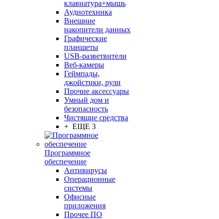
клавиатура+мышь
Аудиотехника
Внешние
накопители данных
Графические
планшеты
USB-разветвители
Веб-камеры
Геймпады,
джойстики, рули
Прочие аксессуары
Умный дом и
безопасность
Чистящие средства
+ ЕЩЕ 3
Программное
обеспечение
Антивирусы
Операционные
системы
Офисные
приложения
Прочее ПО