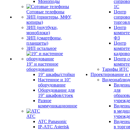
Моноподы
сопров
1С
Сотовые телефоны
Центр
ЗИП (принтеры, МФУ,
сопров
копиры)
торговл
ЗИП (ноутбуки,
Центр
моноблоки)
компете
ЗИП (смартфоны,
ФЗ
планшеты)
Центр
ЗИП остальное
компете
кадров
Центр с
19" и настенное
компет
оборудование
Тарифы ИТС
19" шкафы/стойки
Проектирование и 
Настенное и 10"
Видеонаблюд
оборудование
Видеон
Оборудование для
для
19" шкафов/стоек
образов
Разное
учрежд
коммуникационное
Видеон
в меди
ATC
учрежд
ATC Panasonic
Видеон
IP-АТС Asterisk
в торго