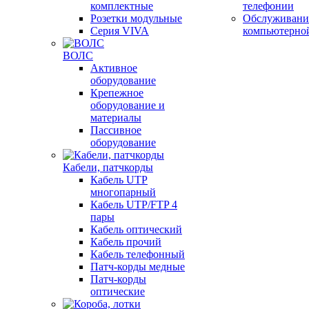
комплектные
телефонии
Розетки модульные
Обслуживани
Серия VIVA
компьютерно
ВОЛС
Активное
оборудование
Крепежное
оборудование и
материалы
Пассивное
оборудование
Кабели, патчкорды
Кабель UTP
многопарный
Кабель UTP/FTP 4
пары
Кабель оптический
Кабель прочий
Кабель телефонный
Патч-корды медные
Патч-корды
оптические