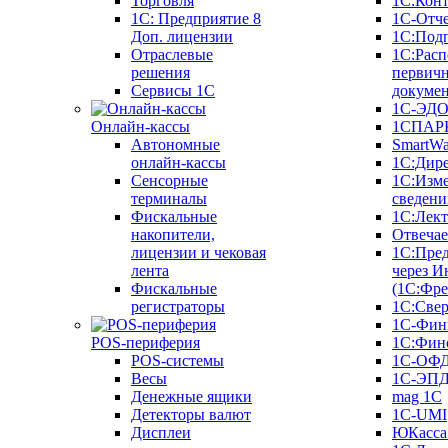
Торговля
1С:Конт
1C: Предприятие 8
1С-Отче
Доп. лицензии
1С:Под
Отраслевые
1С:Расп
решения
первич
Сервисы 1С
докуме
1С-ЭД
Онлайн-кассы
1СПАРК
Автономные
SmartW
онлайн-кассы
1С:Дир
Сенсорные
1С:Изм
терминалы
сведени
Фискальные
1С:Лек
накопители,
Отвечае
лицензии и чековая
1С:Пре
лента
через И
Фискальные
(1С:Фр
регистраторы
1С:Свер
1С-Фин
POS-периферия
1С:Фин
POS-системы
1С-ОФ
Весы
1С-ЭП
Денежные ящики
mag 1C
Детекторы валют
1C-UMI
Дисплеи
ЮКасса