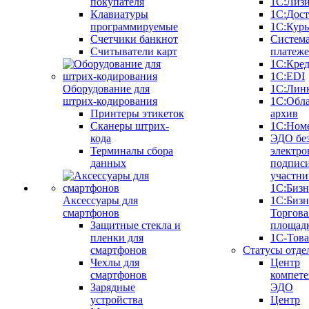
покупателя
1С:Лиз
Клавиатуры
1С:Дост
программируемые
1С:Курь
Счетчики банкнот
Систем
Считыватели карт
платеж
1С:Кре
1С:EDI
Оборудование для
1С:Лин
штрих-кодирования
1С:Обл
Принтеры этикеток
архив
Сканеры штрих-
1С:Ном
кода
ЭДО бе
Терминалы сбора
электро
данных
подписи
участни
1С:Бизн
Аксессуары для
1С:Бизн
смартфонов
Торгова
Защитные стекла и
площад
пленки для
1С-Тов
смартфонов
Статусы отде
Чехлы для
Центр
смартфонов
компете
Зарядные
ЭДО
устройства
Центр