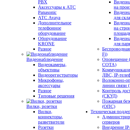
PBX
Видеон
Аксессуары к АТС
на прои
Panasonic
Видеон
АТС Avaya
для скл
Дополнительное
Видеон
телефонное
на стро
оборудование
площад
Оборудование
Видеон
KRONE
для пар
Разное
Беспроводная 
Fi)
Видеонаблюдение
Оповещение 
Видеокамеры,
СОТА)
объективы
Коммуникаци
Видеорегистраторы
ЛВС, IP-теле
Микрофоны,
Волоконно-оп
аксессуары
линии связи 
Разное
Контроль дос
Типовые решения
(СКУД)
Пожарная без
Вилки, розетки
(ОПС)
Вилки,
Техническая подде
коннекторы,
Администрир
разветвители
серверов
Розетки
Внедрение IP