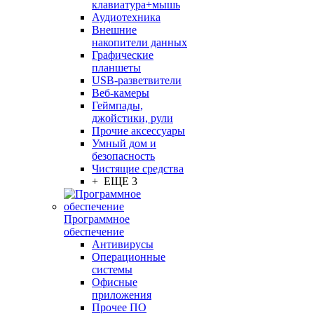
клавиатура+мышь
Аудиотехника
Внешние
накопители данных
Графические
планшеты
USB-разветвители
Веб-камеры
Геймпады,
джойстики, рули
Прочие аксессуары
Умный дом и
безопасность
Чистящие средства
+ ЕЩЕ 3
Программное
обеспечение
Антивирусы
Операционные
системы
Офисные
приложения
Прочее ПО