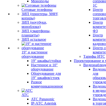
Моноподы
сопров
1С
Сотовые телефоны
Центр
ЗИП (принтеры, МФУ,
сопров
копиры)
торговл
ЗИП (ноутбуки,
Центр
моноблоки)
компете
ЗИП (смартфоны,
ФЗ
планшеты)
Центр
ЗИП остальное
компете
кадров
Центр с
19" и настенное
компет
оборудование
Тарифы ИТС
19" шкафы/стойки
Проектирование и 
Настенное и 10"
Видеонаблюд
оборудование
Видеон
Оборудование для
для
19" шкафов/стоек
образов
Разное
учрежд
коммуникационное
Видеон
в меди
ATC
учрежд
ATC Panasonic
Видеон
IP-АТС Asterisk
в торго