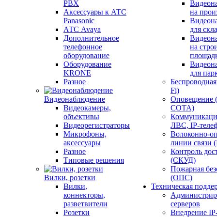
PBX
Видеон
Аксессуары к АТС
на прои
Panasonic
Видеон
АТС Avaya
для скл
Дополнительное
Видеон
телефонное
на стро
оборудование
площад
Оборудование
Видеон
KRONE
для пар
Разное
Беспроводная 
Fi)
Видеонаблюдение
Оповещение 
Видеокамеры,
СОТА)
объективы
Коммуникаци
Видеорегистраторы
ЛВС, IP-теле
Микрофоны,
Волоконно-оп
аксессуары
линии связи 
Разное
Контроль дос
Типовые решения
(СКУД)
Пожарная без
Вилки, розетки
(ОПС)
Вилки,
Техническая подде
коннекторы,
Администрир
разветвители
серверов
Розетки
Внедрение IP