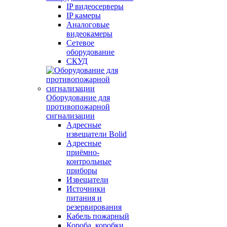
IP видеосерверы
IP камеры
Аналоговые
видеокамеры
Сетевое
оборудование
СКУД
Оборудование для
противопожарной
сигнализации
Адресные
извещатели Bolid
Адресные
приёмно-
контрольные
приборы
Извещатели
Источники
питания и
резервирования
Кабель пожарный
Короба, коробки