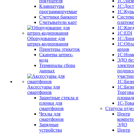
покупателя
1С:Лиз
Клавиатуры
1С:Дост
программируемые
1С:Курь
Счетчики банкнот
Систем
Считыватели карт
платеж
1С:Кре
1С:EDI
Оборудование для
1С:Лин
штрих-кодирования
1С:Обл
Принтеры этикеток
архив
Сканеры штрих-
1С:Ном
кода
ЭДО бе
Терминалы сбора
электро
данных
подписи
участни
1С:Бизн
Аксессуары для
1С:Бизн
смартфонов
Торгова
Защитные стекла и
площад
пленки для
1С-Тов
смартфонов
Статусы отде
Чехлы для
Центр
смартфонов
компете
Зарядные
ЭДО
устройства
Центр