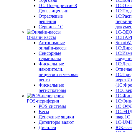
Торговля
1С:Конт
1C: Предприятие 8
1С-Отче
Доп. лицензии
1С:Под
Отраслевые
1С:Расп
решения
первич
Сервисы 1С
докуме
1С-ЭД
Онлайн-кассы
1СПАРК
Автономные
SmartW
онлайн-кассы
1С:Дир
Сенсорные
1С:Изм
терминалы
сведени
Фискальные
1С:Лек
накопители,
Отвечае
лицензии и чековая
1С:Пре
лента
через И
Фискальные
(1С:Фр
регистраторы
1С:Свер
1С-Фин
POS-периферия
1С:Фин
POS-системы
1С-ОФ
Весы
1С-ЭП
Денежные ящики
mag 1C
Детекторы валют
1C-UMI
Дисплеи
ЮКасса