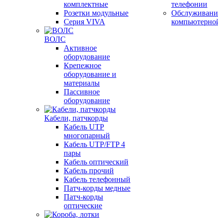
комплектные
телефонии
Розетки модульные
Обслуживани
Серия VIVA
компьютерно
ВОЛС
Активное
оборудование
Крепежное
оборудование и
материалы
Пассивное
оборудование
Кабели, патчкорды
Кабель UTP
многопарный
Кабель UTP/FTP 4
пары
Кабель оптический
Кабель прочий
Кабель телефонный
Патч-корды медные
Патч-корды
оптические