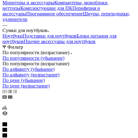
Мониторы и аксессуары
Компьютеры, моноблоки,
неттопы
Комплектующие для ПК
Периферия и
аксессуары
Программное обеспечение
Шнуры, переходники,
удлинители
—
Сумки для ноутбуков
Ноутбуки
Подставки для ноутбуков
Блоки питания для
ноутбуков
Прочие аксессуары для ноутбуков
Фильтр
По популярности (возрастание)
По популярности (убывание)
По популярности (возрастание)
По алфавиту (убывание)
По алфавиту (возрастание)
По цене (убывание)
По цене (возрастание)