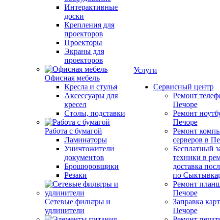
Интерактивные
доски
Крепления для
проекторов
Проекторы
Экраны для
проекторов
Услуги
Офисная мебель
Кресла и стулья
Сервисный центр
Аксессуары для
Ремонт телеф
кресел
Печоре
Столы, подставки
Ремонт ноутб
Печоре
Работа с бумагой
Ремонт компь
Ламинаторы
серверов в П
Уничтожители
Бесплатный з
документов
техники в ре
Брошюровщики
доставка пос
Резаки
по Сыктывка
Ремонт планш
Печоре
Сетевые фильтры и
Заправка кар
удлинители
Печоре
Ремонт печат