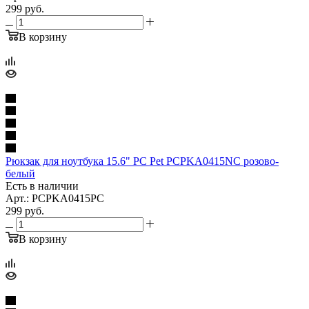
299
руб.
В корзину
Рюкзак для ноутбука 15.6" PC Pet PCPKA0415NC розово-
белый
Есть в наличии
Арт.: PCPKA0415PC
299
руб.
В корзину