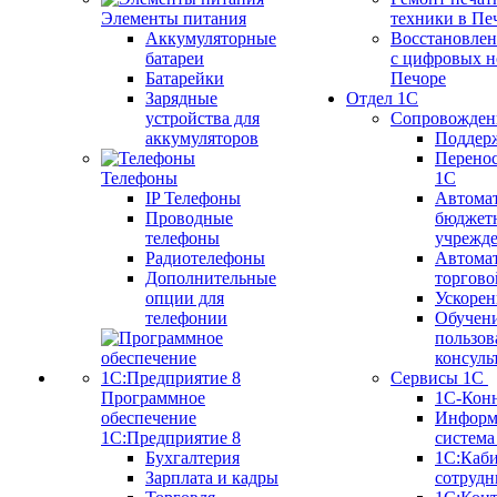
Элементы питания
техники в Пе
Аккумуляторные
Восстановлен
батареи
с цифровых н
Батарейки
Печоре
Зарядные
Отдел 1С
устройства для
Сопровожден
аккумуляторов
Поддер
Перенос
Телефоны
1С
IP Телефоны
Автома
Проводные
бюджет
телефоны
учрежд
Радиотелефоны
Автома
Дополнительные
торгово
опции для
Ускорен
телефонии
Обучен
пользов
консуль
Сервисы 1С
Программное
1С-Кон
обеспечение
Информ
1С:Предприятие 8
систем
Бухгалтерия
1С:Каб
Зарплата и кадры
сотрудн