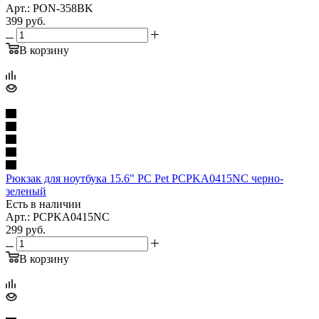
Арт.: PON-358BK
399
руб.
В корзину
Рюкзак для ноутбука 15.6" PC Pet PCPKA0415NC черно-
зеленый
Есть в наличии
Арт.: PCPKA0415NC
299
руб.
В корзину