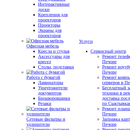
Интерактивные
доски
Крепления для
проекторов
Проекторы
Экраны для
проекторов
Услуги
Офисная мебель
Кресла и стулья
Сервисный центр
Аксессуары для
Ремонт телеф
кресел
Печоре
Столы, подставки
Ремонт ноутб
Печоре
Работа с бумагой
Ремонт компь
Ламинаторы
серверов в П
Уничтожители
Бесплатный з
документов
техники в ре
Брошюровщики
доставка пос
Резаки
по Сыктывка
Ремонт планш
Печоре
Сетевые фильтры и
Заправка кар
удлинители
Печоре
Ремонт печат