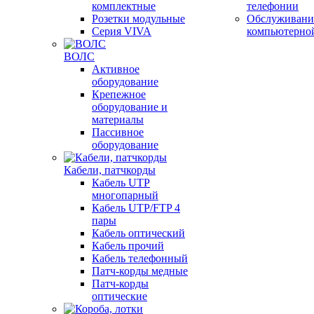
комплектные
телефонии
Розетки модульные
Обслуживани
Серия VIVA
компьютерно
ВОЛС
Активное
оборудование
Крепежное
оборудование и
материалы
Пассивное
оборудование
Кабели, патчкорды
Кабель UTP
многопарный
Кабель UTP/FTP 4
пары
Кабель оптический
Кабель прочий
Кабель телефонный
Патч-корды медные
Патч-корды
оптические