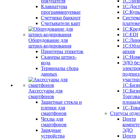
покупателя
1С:Лиз
Клавиатуры
1С:Дост
программируемые
1С:Курь
Счетчики банкнот
Систем
Считыватели карт
платеж
1С:Кре
1С:EDI
Оборудование для
1С:Лин
штрих-кодирования
1С:Обл
Принтеры этикеток
архив
Сканеры штрих-
1С:Ном
кода
ЭДО бе
Терминалы сбора
электро
данных
подписи
участни
1С:Бизн
Аксессуары для
1С:Бизн
смартфонов
Торгова
Защитные стекла и
площад
пленки для
1С-Тов
смартфонов
Статусы отде
Чехлы для
Центр
смартфонов
компете
Зарядные
ЭДО
устройства
Центр