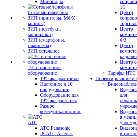
Моноподы
сопров
1С
Сотовые телефоны
Центр
ЗИП (принтеры, МФУ,
сопров
копиры)
торговл
ЗИП (ноутбуки,
Центр
моноблоки)
компете
ЗИП (смартфоны,
ФЗ
планшеты)
Центр
ЗИП остальное
компете
кадров
Центр с
19" и настенное
компет
оборудование
Тарифы ИТС
19" шкафы/стойки
Проектирование и 
Настенное и 10"
Видеонаблюд
оборудование
Видеон
Оборудование для
для
19" шкафов/стоек
образов
Разное
учрежд
коммуникационное
Видеон
в меди
ATC
учрежд
ATC Panasonic
Видеон
IP-АТС Asterisk
в торго