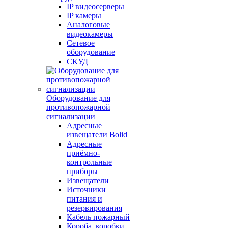
IP видеосерверы
IP камеры
Аналоговые
видеокамеры
Сетевое
оборудование
СКУД
Оборудование для
противопожарной
сигнализации
Адресные
извещатели Bolid
Адресные
приёмно-
контрольные
приборы
Извещатели
Источники
питания и
резервирования
Кабель пожарный
Короба, коробки