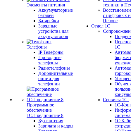
Элементы питания
техники в Пе
Аккумуляторные
Восстановлен
батареи
с цифровых н
Батарейки
Печоре
Зарядные
Отдел 1С
устройства для
Сопровожден
аккумуляторов
Поддер
Перенос
Телефоны
1С
IP Телефоны
Автома
Проводные
бюджет
телефоны
учрежд
Радиотелефоны
Автома
Дополнительные
торгово
опции для
Ускорен
телефонии
Обучен
пользов
консуль
Сервисы 1С
Программное
1С-Кон
обеспечение
Информ
1С:Предприятие 8
систем
Бухгалтерия
1С:Каб
Зарплата и кадры
сотрудн