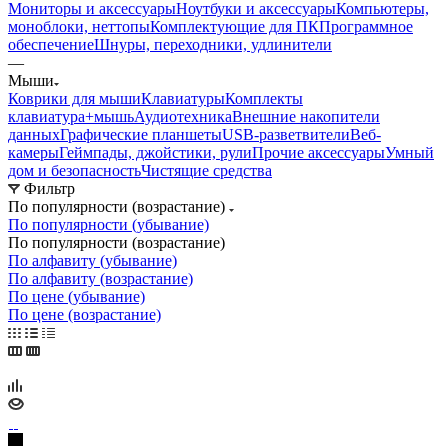
Мониторы и аксессуары
Ноутбуки и аксессуары
Компьютеры,
моноблоки, неттопы
Комплектующие для ПК
Программное
обеспечение
Шнуры, переходники, удлинители
—
Мыши
Коврики для мыши
Клавиатуры
Комплекты
клавиатура+мышь
Аудиотехника
Внешние накопители
данных
Графические планшеты
USB-разветвители
Веб-
камеры
Геймпады, джойстики, рули
Прочие аксессуары
Умный
дом и безопасность
Чистящие средства
Фильтр
По популярности (возрастание)
По популярности (убывание)
По популярности (возрастание)
По алфавиту (убывание)
По алфавиту (возрастание)
По цене (убывание)
По цене (возрастание)