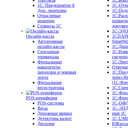
Торговля
1С:Конт
1C: Предприятие 8
1С-Отче
Доп. лицензии
1С:Под
Отраслевые
1С:Расп
решения
первич
Сервисы 1С
докуме
1С-ЭД
Онлайн-кассы
1СПАРК
Автономные
SmartW
онлайн-кассы
1С:Дир
Сенсорные
1С:Изм
терминалы
сведени
Фискальные
1С:Лек
накопители,
Отвечае
лицензии и чековая
1С:Пре
лента
через И
Фискальные
(1С:Фр
регистраторы
1С:Свер
1С-Фин
POS-периферия
1С:Фин
POS-системы
1С-ОФ
Весы
1С-ЭП
Денежные ящики
mag 1C
Детекторы валют
1C-UMI
Дисплеи
ЮКасса