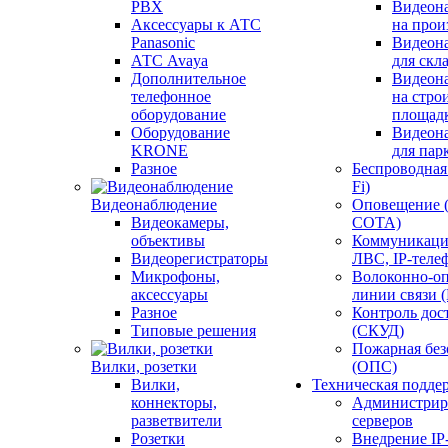
PBX
Видеон
Аксессуары к АТС
на прои
Panasonic
Видеон
АТС Avaya
для скл
Дополнительное
Видеон
телефонное
на стро
оборудование
площад
Оборудование
Видеон
KRONE
для пар
Разное
Беспроводная 
Fi)
Видеонаблюдение
Оповещение 
Видеокамеры,
СОТА)
объективы
Коммуникаци
Видеорегистраторы
ЛВС, IP-теле
Микрофоны,
Волоконно-оп
аксессуары
линии связи 
Разное
Контроль дос
Типовые решения
(СКУД)
Пожарная без
Вилки, розетки
(ОПС)
Вилки,
Техническая подде
коннекторы,
Администрир
разветвители
серверов
Розетки
Внедрение IP