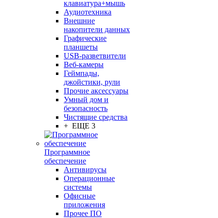
клавиатура+мышь
Аудиотехника
Внешние
накопители данных
Графические
планшеты
USB-разветвители
Веб-камеры
Геймпады,
джойстики, рули
Прочие аксессуары
Умный дом и
безопасность
Чистящие средства
+ ЕЩЕ 3
Программное
обеспечение
Антивирусы
Операционные
системы
Офисные
приложения
Прочее ПО